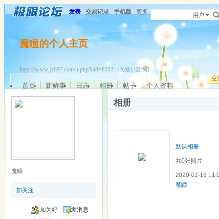
发表
交易记录
手机版
更多
用户
魔瞳的个人主页
https://www.jx897.com/u.php?uid=8152
[收藏]
[复制]
空
首页
新鲜事
日志
相册
帖子
个人资料
相册
默认相册
共0张照片
魔瞳
2020-02-16 11
魔瞳
加关注
加为好
发消息