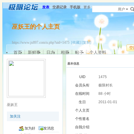
发表
交易记录
手机版
更多
用户
巫妖王的个人主页
https://www.jx897.com/u.php?uid=1475
[收藏]
[复制]
空
首页
新鲜事
日志
相册
帖子
个人资料
基本信息
UID
1475
会员头衔
极限村长
在线时间
88 小时
生日
2011-01-01
巫妖王
个人主页
加关注
个性签名
自我介绍
加为好
发消息