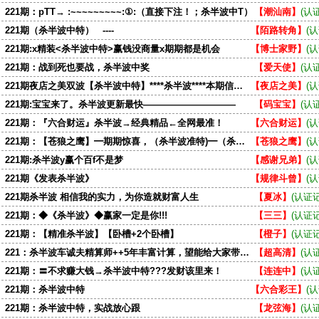
221期：pTT→ :~~~~~~~~~:①:（直接下注！；杀半波中T）
【潮汕南】
(认
221期（杀半波中特） ----
【陌路转角】
(
221期:x精装<杀半波中特>赢钱没商量x期期都是机会
【博士家野】
(
221期：战到死也要战，杀半波中奖
【爱天使】
(认
221期夜店之美双波【杀半波中特】****杀半波****本期信心99％准
【夜店之美】
(
221期:宝宝来了。杀半波更新最快——————————
【码宝宝】
(认
221期：『六合财运』杀半波→经典精品←全网最准！
【六合财运】
(
221期：【苍狼之鹰】━期期惊喜，（杀半波准特)━（杀半波准特)━继续疯狂大准，这就是最好的证明！
【苍狼之鹰】
(
221期:杀半波y赢个百f不是梦
【感谢兄弟】
(
221期《发表杀半波》
【规律斗曾】
(
221期杀半波 相信我的实力，为你造就财富人生
【夏冰】
(认证
221期：◆《杀半波》◆赢家一定是你!!!
【三三】
(认证
221期：【精准杀半波】【卧槽+2个卧槽】
【橙子】
(认证
221：杀半波车诚夫精算师++5年丰富计算，望能给大家带来参考！！！
【超高清】
(认
221期：〓不求赚大钱→杀半波中特???发财该里来！
【连连中】
(认
221期：杀半波中特
【六合彩王】
(
221期：杀半波中特，实战放心跟
【龙弦海】
(认