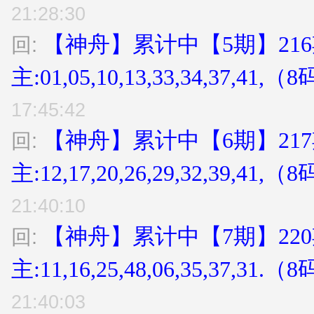
21:28:30
【神舟】累计中【5期】21
回:
主:01,05,10,13,33,34,37,41,（
17:45:42
【神舟】累计中【6期】21
回:
主:12,17,20,26,29,32,39,41,（
21:40:10
【神舟】累计中【7期】22
回:
主:11,16,25,48,06,35,37,31.（
21:40:03