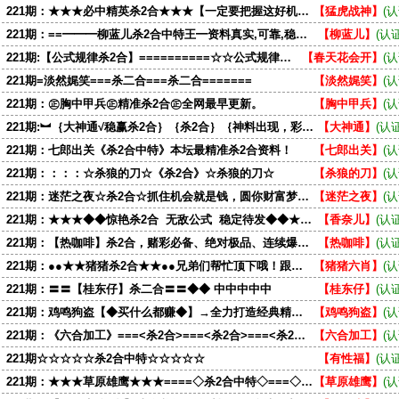
221期：★★★必中精英杀2合★★★【一定要把握这好机会】你的救世主！
【猛虎战神】
(
221期：==━━━柳蓝儿杀2合中特王━资料真实,可靠,稳定,胜过一切华丽的语言==
【柳蓝儿】
(认
221期:【公式规律杀2合】==========☆☆公式规律☆☆==========中奖就是硬道理
【春天花会开】
(
221期=淡然娓笑===杀二合===杀二合=======
【淡然娓笑】
(
221期：㊣胸中甲兵㊣精准杀2合㊣全网最早更新。
【胸中甲兵】
(
221期:︼｛大神通√稳赢杀2合｝｛杀2合｝｛神料出现，彩友有救｝︼！
【大神通】
(认
221期：七郎出关《杀2合中特》本坛最精准杀2合资料！
【七郎出关】
(
221期：：：：☆杀狼的刀☆《杀2合》☆杀狼的刀☆
【杀狼的刀】
(
221期：迷茫之夜☆杀2合☆抓住机会就是钱，圆你财富梦想！
【迷茫之夜】
(
221期：★★★◆◆惊艳杀2合 无敌公式 稳定待发◆◆★★★
【香奈儿】
(认
221期：【热咖啡】杀2合，赌彩必备、绝对极品、连续爆中！??????
【热咖啡】
(认
221期：●●★★猪猪杀2合★★●●兄弟们帮忙顶下哦！跟着我的节奏！
【猪猪六肖】
(
221期：〓〓【桂东仔】杀二合〓〓◆◆ 中中中中中
【桂东仔】
(认
221期：鸡鸣狗盗【◆买什么都赚◆】→全力打造经典精品（杀2合）←高手的确厉害!
【鸡鸣狗盗】
(
221期：《六合加工》===<杀2合>===<杀2合>===<杀2合>===杀庄料
【六合加工】
(
221期☆☆☆☆☆杀2合中特☆☆☆☆☆
【有性福】
(认
221期：★★★草原雄鹰★★★====◇杀2合中特◇===◇杀2合中特◇===已更新
【草原雄鹰】
(