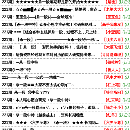
221期】★★★★★★杀一段每期都是新的开始★★★★★
【赌徒】
(认证
221期：☆☆▆▇█★☆杀一段☆★▇▆▅╮悄悄买，留点私房钱 〓◆〓◆〓◆
【老婆大大】
(
221期：宝宝鱼╬══{杀一段}╬══全球最准！
【宝宝鱼】
(认
221期:【杀一段中特】众多心思专注研究！准确率绝对保证高！
【高手我来发】
(
221期: ≡≡≡【组合各种玄机抓杀一段，过程不上，只上结果。】≡≡≡十拿九稳，轰动六合界！
【小蛮腰】
(认
221期：【杀一段】↓━━━━━━━━★杀一段/杀一段/杀一段★━━━━━
【顶尖六肖】
(
221期：━〖杀一段〗━彩民热捧的好料！，值得追！
【大漠飞烟】
(
221期：这份资料经过我五年对日历的深入研究得出来的━征战高手榜━有信心继续稳定下去！<经典杀一段>
【肖肖是道理】
(
221期：---杀一段中特
【银桂树】
(认
221期杀一段中特
【曾大大】
(认
221--------杀一段------公式-----精准**----
【风中之神】
(
221期：杀一段〓〓大家不要太贪心哦q⌒～
【杠上花】
(认
221期 杀一段 ⑩中⑧ ????
【答非所问】
(
221期：本人呕心沥血研究〈杀一段中特〉
【红豆斌】
(认
221期：●▽●杀一段霸王●▽、。。●▽●撸起袖子，跟我搞●▽●
【福之子小】
(
221期：杀一段中特（越前越主），资料长期稳定
【红爷】
(认证
221期：★★★ 《六界至尊》 《杀一段》 ★★★ 长期稳定！
【六界至尊】
(