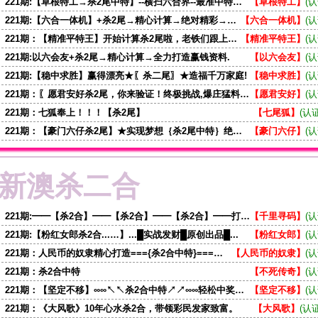
221期:【草根特工→杀2尾中特】--横扫六合界--最准中特料！无限财富等着你,
【草根特工】
(
221期:【六合一体机】+杀2尾→精心计算→绝对精彩→本站闪耀一星！
【六合一体机】
(
221期：【精准平特王】开始计算杀2尾啦，老铁们跟上啊！！！10中8绝对不是问题。
【精准平特王】
(
221期:以六会友+杀2尾→精心计算→全力打造赢钱资料.
【以六会友】
(
221期:【稳中求胜】赢得漂亮★〖杀二尾〗★造福千万家庭!
【稳中求胜】
(
221期：〖愿君安好杀2尾，你来验证！终极挑战,爆庄猛料！〗
【愿君安好】
(
221期：七狐奉上！！！【杀2尾】
【七尾狐】
(认
221期：【豪门六仔杀2尾】★实现梦想｛杀2尾中特｝绝对精彩.跟着本料发大财！
【豪门六仔】
(
新澳杀二合
221期:━━【杀2合】━━【杀2合】━━【杀2合】━━打造本论坛最高记录,细水长流++++++++
【千里寻码】
(
221期:【粉红女郎杀2合...…】...█实战发财█原创出品█...
【粉红女郎】
(
221期：人民币的奴隶精心打造==={杀2合中特}===圆彩民中奖美梦！相信你们的选择，跟着你就能赚钱！！！
【人民币的奴隶】
(
221期：杀2合中特
【不死传奇】
(
221期：【坚定不移】∞∞↖↖杀2合中特↗↗∞∞轻松中奖，不再是梦！
【坚定不移】
(
221期：《大风歌》10年心水杀2合，带领彩民发家致富。
【大风歌】
(认