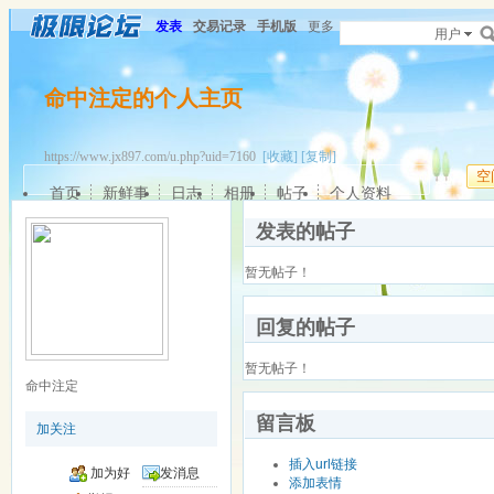
发表
交易记录
手机版
更多
用户
命中注定的个人主页
https://www.jx897.com/u.php?uid=7160
[收藏]
[复制]
空
首页
新鲜事
日志
相册
帖子
个人资料
发表的帖子
暂无帖子！
回复的帖子
暂无帖子！
命中注定
留言板
加关注
插入url链接
加为好
发消息
添加表情